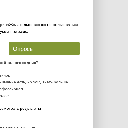
рина
Желательно все же не пользоваться
усом при закв...
Опросы
кой вы огородник?
вичок
нимание есть, но хочу знать больше
офессионал
осмотреть результаты
учшие статьи