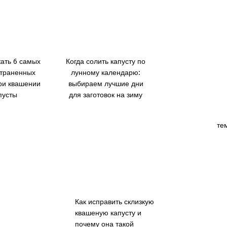
жать 6 самых
Когда солить капусту по
траненных
лунному календарю:
ри квашении
выбираем лучшие дни
пусты
для заготовок на зиму
те
Как исправить склизкую
й
квашеную капусту и
почему она такой