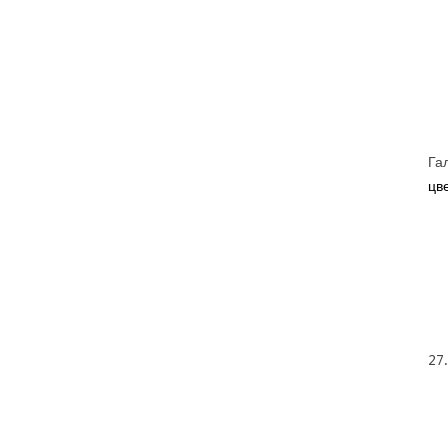
Га
цве
27