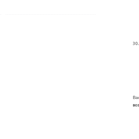
30
Ва
во