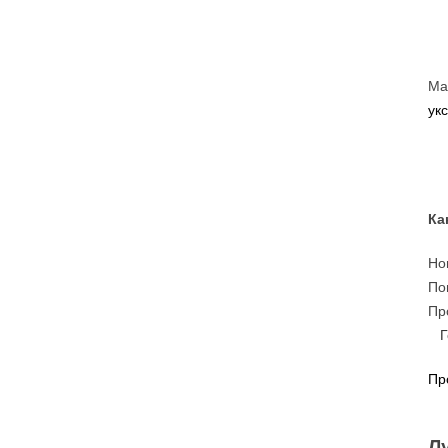
Ма
укс
Ка
Но
По
Пр
Пр
Л