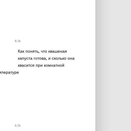
8.5k
Как понять, что квашеная
капуста готова, и сколько она
квасится при комнатной
мпературе
6.3k