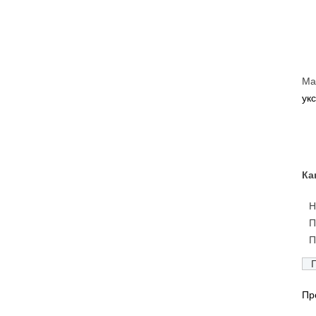
Ма
укс
Ка
Н
П
П
Пр