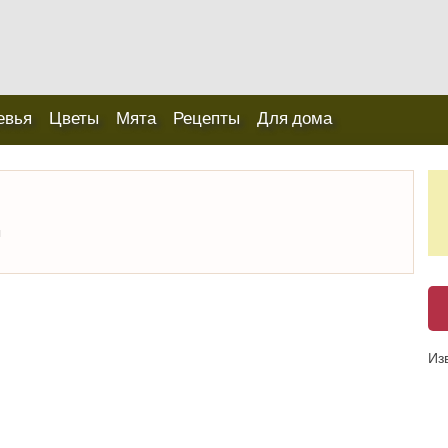
евья
Цветы
Мята
Рецепты
Для дома
ы
Из