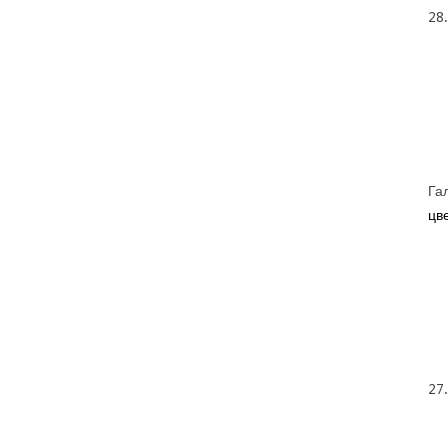
28
Га
цве
27