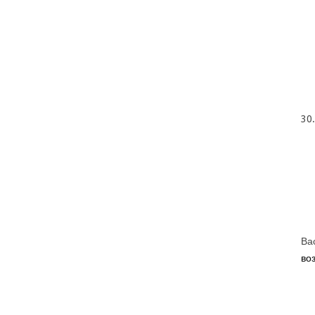
30
Ва
во