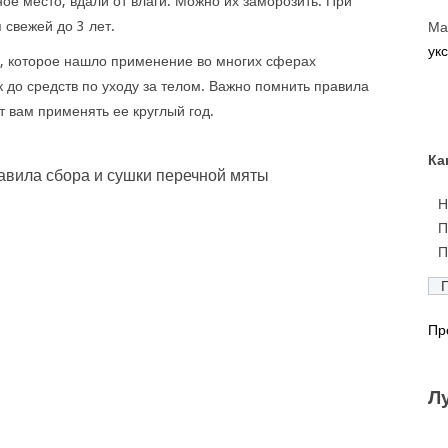
ое место, вдали от влаги. Можно их заморозить. При
 свежей до 3 лет.
Ма
укс
, которое нашло применение во многих сферах
 до средств по уходу за телом. Важно помнить правила
т вам применять ее круглый год.
Ка
авила сбора и сушки перечной мяты
Н
П
П
Пр
Л