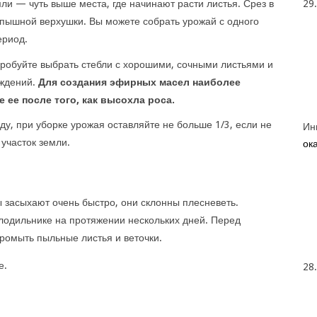
29
ли — чуть выше места, где начинают расти листья. Срез в
пышной верхушки. Вы можете собрать урожай с одного
ериод.
пробуйте выбрать стебли с хорошими, сочными листьями и
еждений.
Для создания эфирных масел наиболее
 ее после того, как высохла роса.
у, при уборке урожая оставляйте не больше 1/3, если не
Ин
 участок земли.
ока
 засыхают очень быстро, они склонны плесневеть.
лодильнике на протяжении нескольких дней. Перед
ромыть пыльные листья и веточки.
е.
28