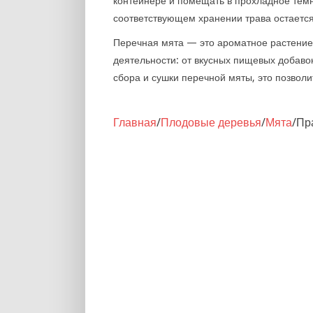
контейнере и помещать в прохладное темн
соответствующем хранении трава остается
Перечная мята — это ароматное растение
деятельности: от вкусных пищевых добавок
сбора и сушки перечной мяты, это позволи
Главная
/
Плодовые деревья
/
Мята
/
Пр