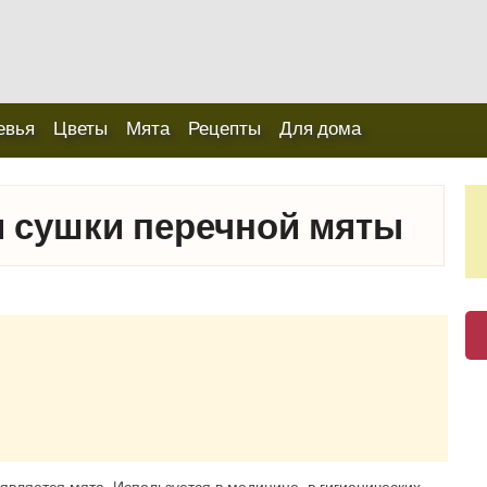
евья
Цветы
Мята
Рецепты
Для дома
и сушки перечной мяты
является мята. Используется в медицине, в гигиенических