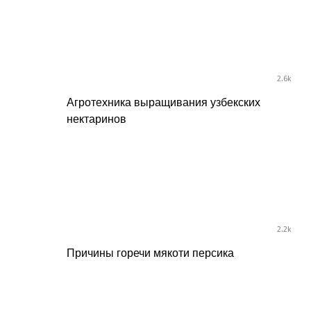
2.6k
Агротехника выращивания узбекских
нектаринов
2.2k
Причины горечи мякоти персика