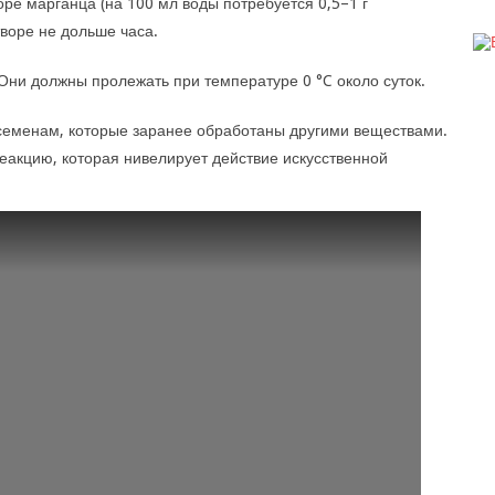
ре марганца (на 100 мл воды потребуется 0,5–1 г
воре не дольше часа.
Они должны пролежать при температуре 0 °C около суток.
семенам, которые заранее обработаны другими веществами.
 реакцию, которая нивелирует действие искусственной