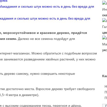
 дома
Ин
ока
адамия и сколько штук можно есть в день без вреда для
Га
цве
, морозоустойчивое и красивое дерево, придётся
ия семян.
Далеко не все семена подойдут для
Ма
укс
интернет-магазинах. Можно обратиться с подобным вопросом
ые занимаются разведением хвойных растений, у них можно
ть дерево самому, нужно совершить некоторые
Ка
Н
стке достаточно места. Взрослое дерево требует свободного
П
3,5–4 метра в диаметре).
П
 с высоким содержанием песка, перегноя и дёрна.