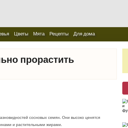
евья
Цветы
Мята
Рецепты
Для дома
льно прорастить
азновидностей сосновых семян. Они высоко ценятся
минами и растительными жирами.