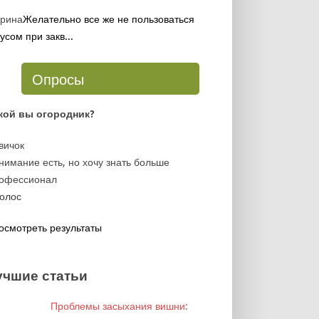
рина
Желательно все же не пользоваться
усом при закв...
Опросы
кой вы огородник?
вичок
нимание есть, но хочу знать больше
офессионал
осмотреть результаты
учшие статьи
Проблемы засыхания вишни: