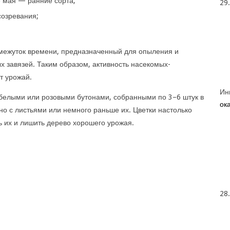
 мая — ранние сорта;
29
созревания;
омежуток времени, предназначенный для опыления и
 завязей. Таким образом, активность насекомых-
т урожай.
Ин
 белыми или розовыми бутонами, собранными по 3–6 штук в
ока
но с листьями или немного раньше их. Цветки настолько
ь их и лишить дерево хорошего урожая.
28