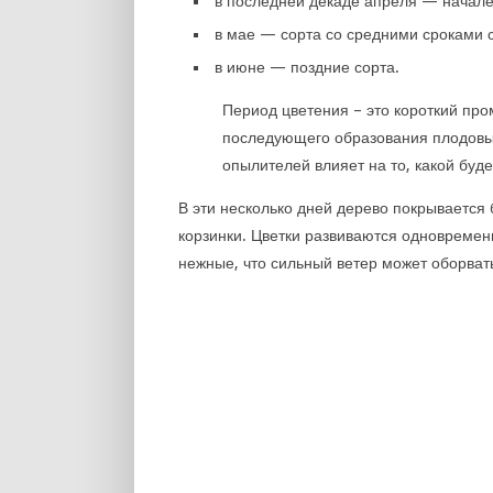
в последней декаде апреля — начале
в мае — сорта со средними сроками 
в июне — поздние сорта.
Период цветения – это короткий пр
последующего образования плодовых
опылителей влияет на то, какой буде
В эти несколько дней дерево покрывается
корзинки. Цветки развиваются одновремен
нежные, что сильный ветер может оборват