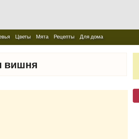
евья
Цветы
Мята
Рецепты
Для дома
я вишня