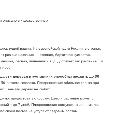
и описано в художественных
орастущей вишни. На европейской части России, в странах
т разные названия — степная, бархатная кустистая,
емнушка, лесная, вишенник и т. д. Достигает это растение 3 м
йчивое.
ода эти деревья и кустарники способны прожить до 30
50-летнего возраста. Плодоношение обильное только при
ах. Тень это дерево не любит.
идную, продолговатую форму. Цвести растение может с
откий – до 7 дней. Плодоношение наступает в июне-июле.
, по своей пользе не уступают садовым сортам.