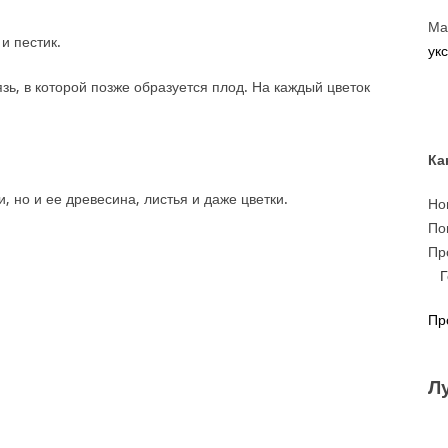
Ма
и пестик.
укс
зь, в которой позже образуется плод. На каждый цветок
Ка
 но и ее древесина, листья и даже цветки.
Но
По
Пр
Пр
Л