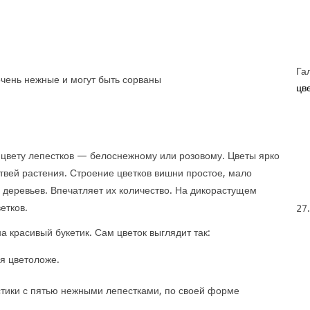
Га
очень нежные и могут быть сорваны
цве
 цвету лепестков — белоснежному или розовому. Цветы ярко
вей растения. Строение цветков вишни простое, мало
 деревьев. Впечатляет их количество. На дикорастущем
етков.
27
а красивый букетик. Сам цветок выглядит так:
я цветоложе.
тики с пятью нежными лепестками, по своей форме