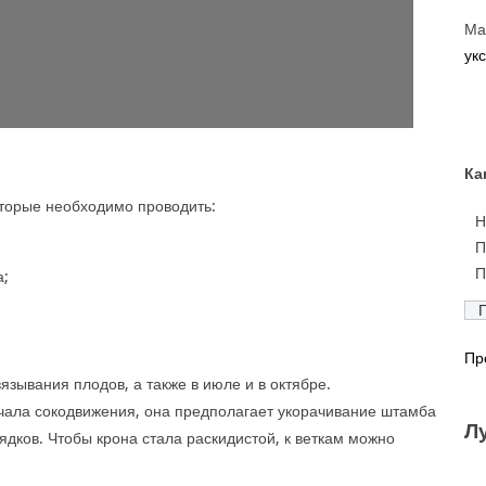
Ма
укс
Ка
оторые необходимо проводить:
Н
П
П
а;
Пр
язывания плодов, а также в июле и в октябре.
чала сокодвижения, она предполагает укорачивание штамба
Л
рядков. Чтобы крона стала раскидистой, к веткам можно