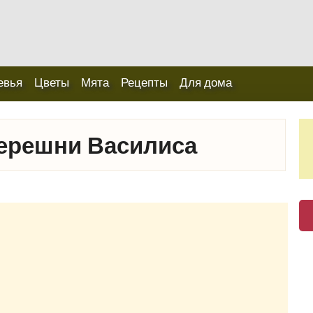
евья
Цветы
Мята
Рецепты
Для дома
ерешни Василиса