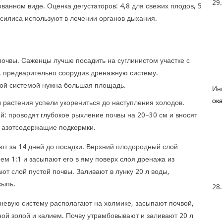
29
анном виде. Оценка дегустаторов: 4,8 для свежих плодов, 5
силиса используют в лечении органов дыхания.
почвы. Саженцы лучше посадить на суглинистом участке с
, предварительно соорудив дренажную систему.
ой системой нужна большая площадь.
Ин
ока
 растения успели укорениться до наступления холодов.
й: проводят глубокое рыхление почвы на 20–30 см и вносят
 азотсодержащие подкормки.
ают за 14 дней до посадки. Верхний плодородный слой
ем 1:1 и засыпают его в яму поверх слоя дренажа из
ают слой пустой почвы. Заливают в лунку 20 л воды,
сыпь.
28
невую систему располагают на холмике, засыпают почвой,
ой золой и калием. Почву утрамбовывают и заливают 20 л