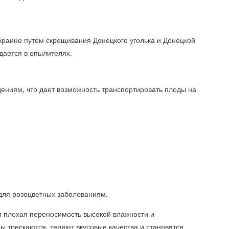
краине путем скрещивания Донецкого уголька и Донецкой
дается в опылителях.
дениям, что дает возможность транспортировать плоды на
 для розоцветных заболеваниям.
 плохая переносимость высокой влажности и
ы трескаются, теряют вкусовые качества и становятся