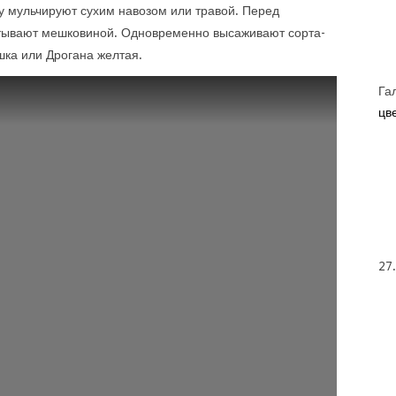
ву мульчируют сухим навозом или травой. Перед
тывают мешковиной. Одновременно высаживают сорта-
шка или Дрогана желтая.
Га
цве
27