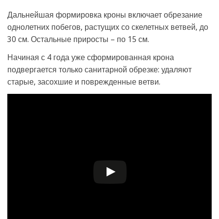
Дальнейшая формировка кроны включает обрезание
однолетних побегов, растущих со скелетных ветвей, до
30 см. Остальные приросты – по 15 см.
Начиная с 4 года уже сформированная крона
подвергается только санитарной обрезке: удаляют
старые, засохшие и поврежденные ветви.