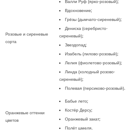
Валли Руф (ярко-розовый);
Вдохновение;
Грёзы (дымчато-сиреневый);
Дениска (серебристо-
Розовые и сиреневые
сиреневый);
сорта
Звездопад;
Изабель (лилово-розовый);
Лелия (фиолетово-розовый);
Линда (холодный розово-
сиреневый);
Полевая (персиково-розовый).
Бабье лето;
Костёр Дерсу;
Оранжевые оттенки
Оранжевый закат;
цветов
Полёт шмеля.