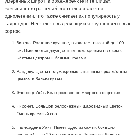
умеренных широт, в оранжереях или теплицах.
Большинство растений этого типа является
однолетними, что также снижает их популярность у
садоводов. Несколько выделяющихся крупноцветковых
сортов.
Зивено. Растение крупное, вырастает высотой до 100
см. Выделяется двухцветным немахровым цветком с
жёлтым центром и белыми краями.
Рандеву. Цветы полумахровые с пышным ярко-жёлтым
цветом и белым краем.
Элеонор Уайт. Бело-розовое не махровое соцветие.
Рибонет. Большой белоснежный шаровидный цветок.
Очень красивый сорт.
Палесадена Уайт. Имеет одно из самых больших
соцветий -- до 20 см в диаметре. Расцветка белая с