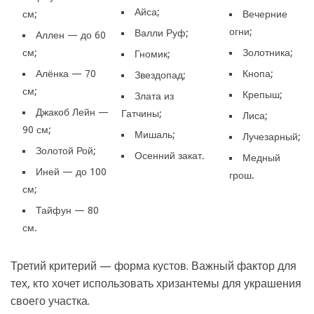
Айса;
см;
Вечерние
огни;
Валли Руф;
Аллен — до 60
см;
Золотника;
Гномик;
Алёнка — 70
Кнопа;
Звездопад;
см;
Крепыш;
Злата из
Джакоб Лейн —
Гатчины;
Лиса;
90 см;
Мишаль;
Лучезарный;
Золотой Рой;
Осенний закат.
Медный
Иней — до 100
грош.
см;
Тайфун — 80
см.
Третий критерий — форма кустов. Важный фактор для
тех, кто хочет использовать хризантемы для украшения
своего участка.