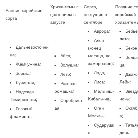
Хризантемы с
Сорта,
Поздние с
Ранние корейские
цветением в
цветущие в
корейской
сорта
августе
сентябре
хризантем
Аврора;
Бебье
лето;
Ален
Дальневосточни
(конец
Бекон
ца;
Айса;
месяца, до
Волш
заморозков);
Жемчужина;
Золушка;
ца;
Лада;
Зорька;
Лето;
Джако
Лиса;
Лейн;
Лучистая;
Розовая
ромашка;
Мальчиш-
Звёзд
Надежда
Кибальчиш;
ночь;
Тимирязевки;
Серебрист
ая.
Огни
Октяб
Розовый
Москвы;
а;
фламинго.
Сударушк
Татья
а.
день.