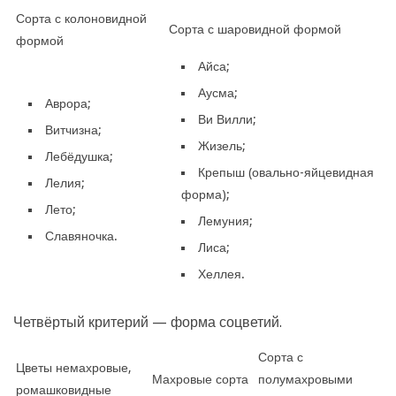
Сорта с колоновидной
Сорта с шаровидной формой
формой
Айса;
Аусма;
Аврора;
Ви Вилли;
Витчизна;
Жизель;
Лебёдушка;
Крепыш (овально-яйцевидная
Лелия;
форма);
Лето;
Лемуния;
Славяночка.
Лиса;
Хеллея.
Четвёртый критерий — форма соцветий.
Сорта с
Цветы немахровые,
Махровые сорта
полумахровыми
ромашковидные