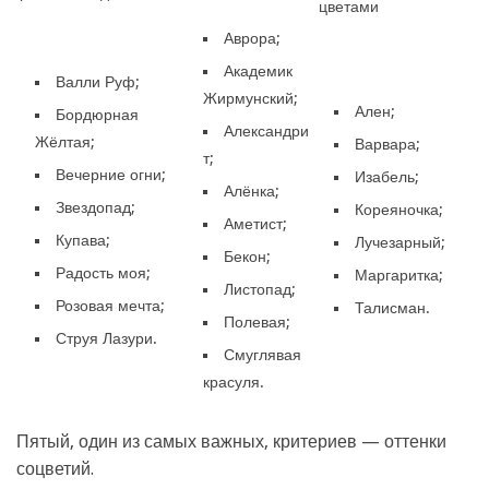
цветами
Аврора;
Академик
Валли Руф;
Жирмунский;
Ален;
Бордюрная
Александри
Жёлтая;
Варвара;
т;
Вечерние огни;
Изабель;
Алёнка;
Звездопад;
Кореяночка;
Аметист;
Купава;
Лучезарный;
Бекон;
Радость моя;
Маргаритка;
Листопад;
Розовая мечта;
Талисман.
Полевая;
Струя Лазури.
Смуглявая
красуля.
Пятый, один из самых важных, критериев — оттенки
соцветий.