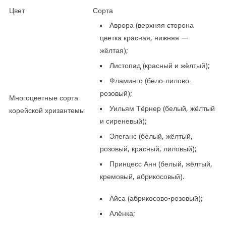
Цвет
Сорта
Аврора (верхняя сторона
цветка красная, нижняя —
жёлтая);
Листопад (красный и жёлтый);
Фламинго (бело-лилово-
розовый);
Многоцветные сорта
Уильям Тёрнер (белый, жёлтый
корейской хризантемы
и сиреневый);
Элеганс (белый, жёлтый,
розовый, красный, лиловый);
Принцесс Анн (белый, жёлтый,
кремовый, абрикосовый).
Айса (абрикосово-розовый);
Алёнка;