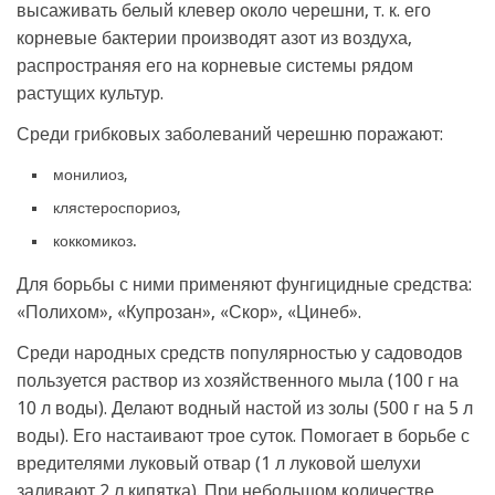
высаживать белый клевер около черешни, т. к. его
корневые бактерии производят азот из воздуха,
распространяя его на корневые системы рядом
растущих культур.
Среди грибковых заболеваний черешню поражают:
монилиоз,
клястероспориоз,
коккомикоз.
Для борьбы с ними применяют фунгицидные средства:
«Полихом», «Купрозан», «Скор», «Цинеб».
Среди народных средств популярностью у садоводов
пользуется раствор из хозяйственного мыла (100 г на
10 л воды). Делают водный настой из золы (500 г на 5 л
воды). Его настаивают трое суток. Помогает в борьбе с
вредителями луковый отвар (1 л луковой шелухи
заливают 2 л кипятка). При небольшом количестве